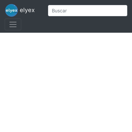
elyex