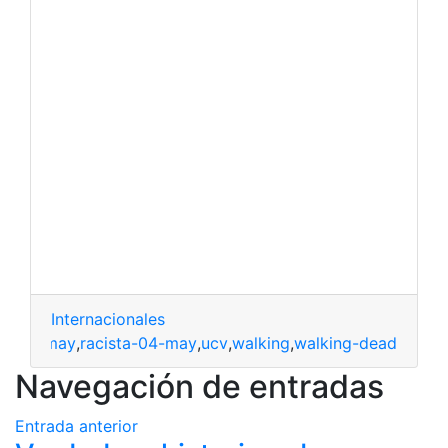
Internacionales
ar-04-may
,
racista-04-may
,
ucv
,
walking
,
walking-dead
Navegación de entradas
Entrada anterior