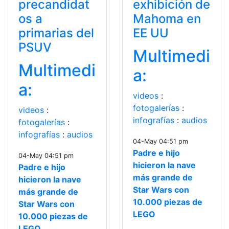
precandidat
exhibición de
os a
Mahoma en
primarias del
EE UU
PSUV
Multimedi
Multimedi
a:
a:
videos
:
fotogalerías
:
videos
:
infografías
:
audios
fotogalerías
:
infografías
:
audios
04-May 04:51 pm
Padre e hijo
04-May 04:51 pm
hicieron la nave
Padre e hijo
más grande de
hicieron la nave
Star Wars con
más grande de
10.000 piezas de
Star Wars con
LEGO
10.000 piezas de
LEGO