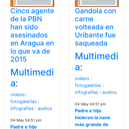
Cinco agente
Gandola con
de la PBN
carne
han sido
volteada en
asesinados
Uribante fue
en Aragua en
saqueada
lo que va de
Multimedi
2015
a:
Multimedi
videos
:
a:
fotogalerías
:
infografías
:
audios
videos
:
fotogalerías
:
04-May 04:51 pm
infografías
:
audios
Padre e hijo
hicieron la nave
04-May 04:51 pm
más grande de
Padre e hijo