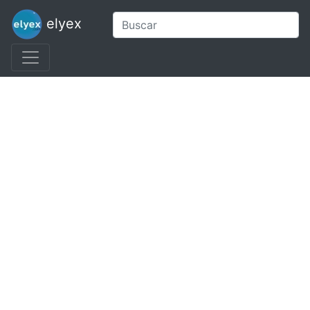
elyex