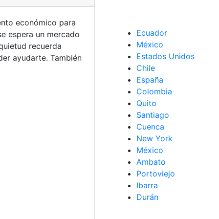
ento económico para
Ecuador
 se espera un mercado
México
nquietud recuerda
Estados Unidos
der ayudarte. También
Chile
España
Colombia
Quito
Santiago
Cuenca
New York
México
Ambato
Portoviejo
Ibarra
Durán