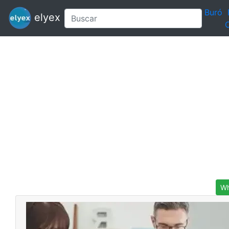
Buró
elyex
C
Wh