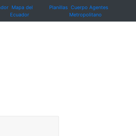
ador
Mapa del
Planillas
Cuerpo Agentes
Ecuador
Metropolitano