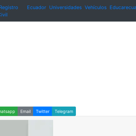
Registro
Ecuador
Universidades
Vehículos
Educarecu
ivil
atsapp
Email
Twitter
Telegram