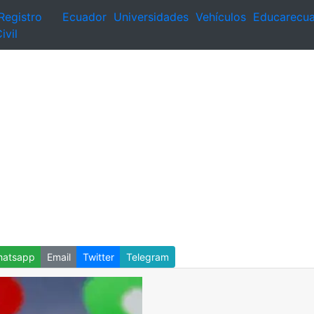
Registro
Ecuador
Universidades
Vehículos
Educarecu
ivil
atsapp
Email
Twitter
Telegram