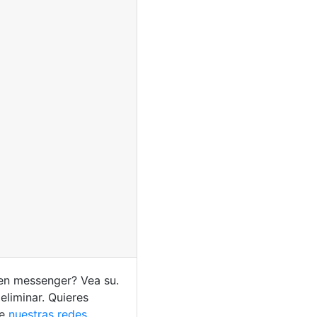
n messenger? Vea su.
eliminar. Quieres
de
nuestras redes