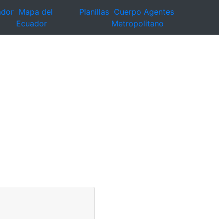
ador
Mapa del
Planillas
Cuerpo Agentes
Ecuador
Metropolitano