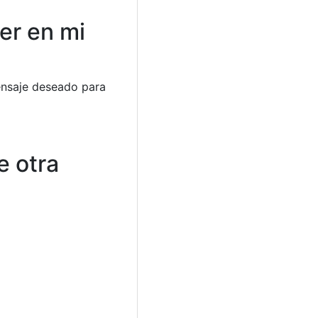
er en mi
ensaje deseado para
e otra