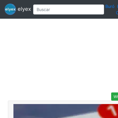
Buró
elyex
C
Wh