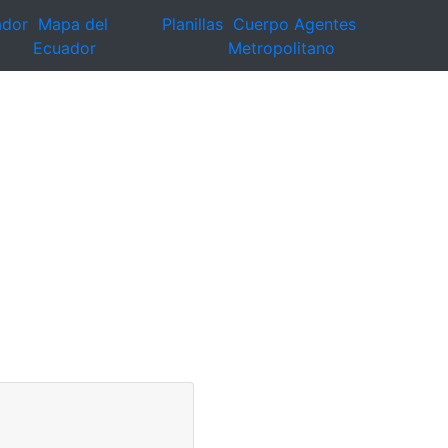
ador
Mapa del
Planillas
Cuerpo Agentes
Ecuador
Metropolitano