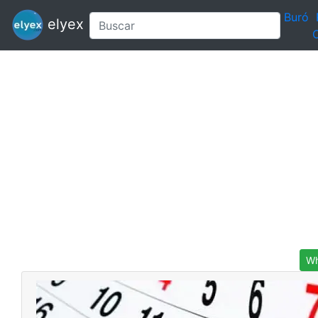
Buró
elyex
C
Wh