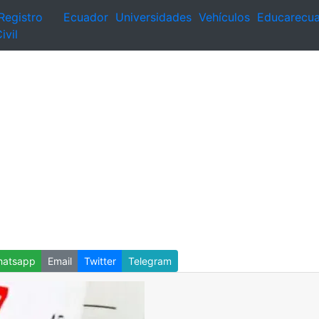
Registro
Ecuador
Universidades
Vehículos
Educarecu
ivil
atsapp
Email
Twitter
Telegram