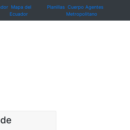
ador
Mapa del
Planillas
Cuerpo Agentes
Ecuador
Metropolitano
 de