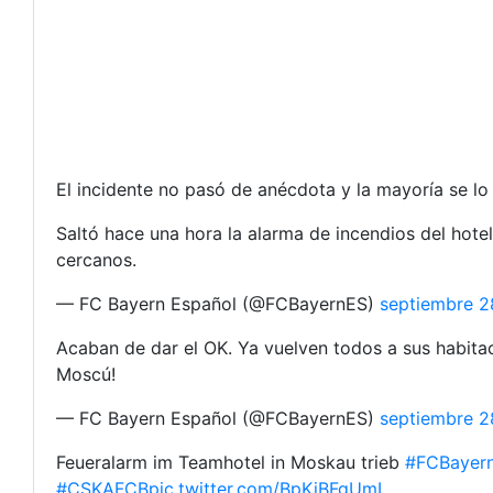
El incidente no pasó de anécdota y la mayoría se l
Saltó hace una hora la alarma de incendios del hote
cercanos.
— FC Bayern Español (@FCBayernES)
septiembre 2
Acaban de dar el OK. Ya vuelven todos a sus habit
Moscú!
— FC Bayern Español (@FCBayernES)
septiembre 2
Feueralarm im Teamhotel in Moskau trieb
#FCBayer
#CSKAFCB
pic.twitter.com/BpKiBFgUmL