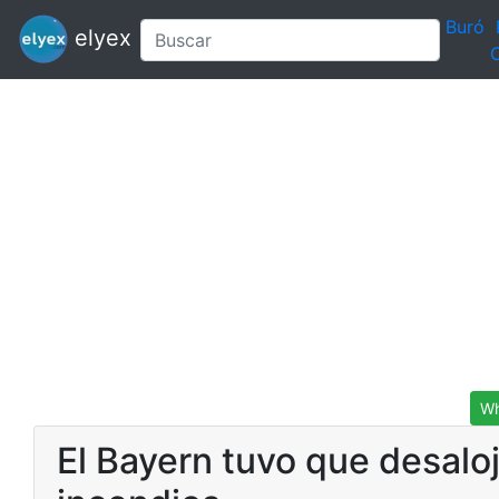
Buró
elyex
C
Wh
El Bayern tuvo que desalo