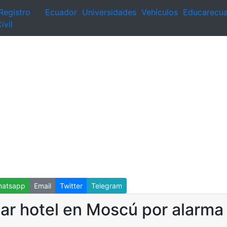
Registro
Ecuador
Universidades
Vehículos
Educarecu
ivil
atsapp
Email
Twitter
Telegram
jar hotel en Moscú por alarma