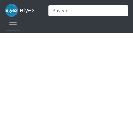
elyex