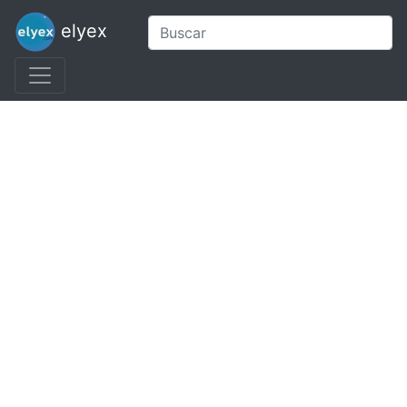
elyex