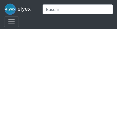
elyex