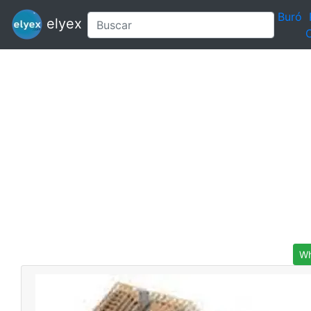
Buró
elyex
C
Wh