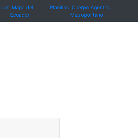
ador
Mapa del
Planillas
Cuerpo Agentes
Ecuador
Metropolitano