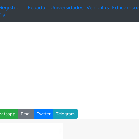
Registro
Ecuador
Universidades
Vehículos
Educarecu
ivil
atsapp
Email
Twitter
Telegram