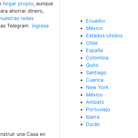
un
hogar propio
, aunque
ara ahorrar dinero,
nuestras redes
Ecuador
sas Telegram
ingresa
México
Estados Unidos
Chile
España
Colombia
Quito
Santiago
Cuenca
New York
México
Ambato
Portoviejo
Ibarra
Durán
nstruir una Casa en