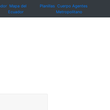
ador
Mapa del
Planillas
Cuerpo Agentes
Ecuador
Metropolitano