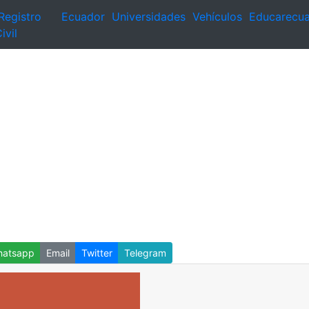
Registro
Ecuador
Universidades
Vehículos
Educarecu
ivil
atsapp
Email
Twitter
Telegram