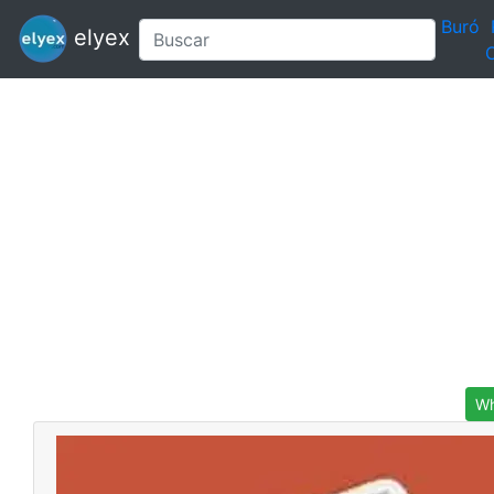
Buró
elyex
C
Wh