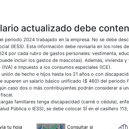
ulario actualizado debe conten
del periodo 2024 trabajado en la empresa. No se debe desco
cial (IESS). Esta información debe revisarla en los roles d
024 por cada rubro de gastos personales: vestimenta, educa
 puede incluir los gastos de mascotas). Además, vivienda y 
 (IVA) e impuesto a los consumos especiales (ICE).
 unión de hecho e hijos hasta los 21 años o con discapacid
superen un salario básico unificado ($ 460) del periodo fi
ningún caso dos o más contribuyentes podrán considerar a 
iscal.
cargas familiares tenga discapacidad (carné o cédula), enf
alud Pública o IESS), se debe colocar SÍ en el casillero 113;