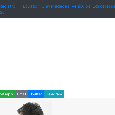
Registro
Ecuador
Universidades
Vehículos
Educarecu
ivil
atsapp
Email
Twitter
Telegram