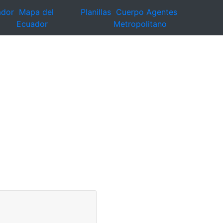
ador
Mapa del
Planillas
Cuerpo Agentes
Ecuador
Metropolitano