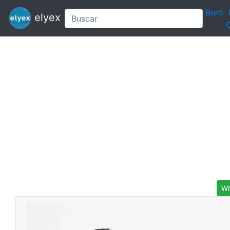
Buró
elyex
C
Wh