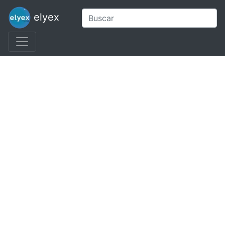
elyex