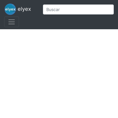
elyex