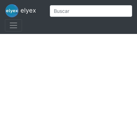
elyex