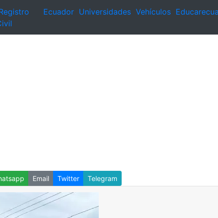
Registro
Ecuador
Universidades
Vehículos
Educarecu
ivil
atsapp
Email
Twitter
Telegram