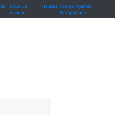
ador
Mapa del
Planillas
Cuerpo Agentes
Ecuador
Metropolitano