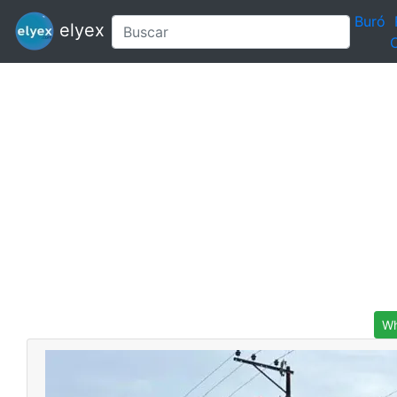
Buró
elyex
C
Wh