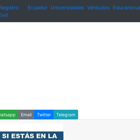
Registro
Ecuador
Universidades
Vehículos
Educarecu
ivil
atsapp
Email
Twitter
Telegram