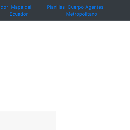
ador
Mapa del
Planillas
Cuerpo Agentes
Ecuador
Metropolitano