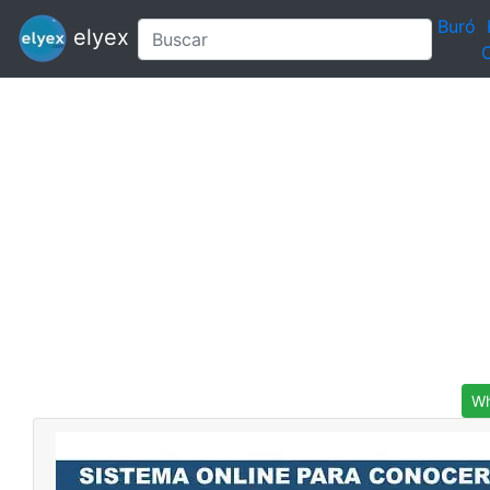
Buró
elyex
C
Wh