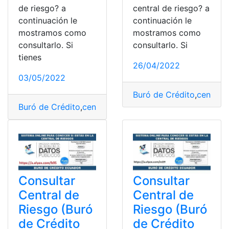
de riesgo? a
central de riesgo? a
continuación le
continuación le
mostramos como
mostramos como
consultarlo. Si
consultarlo. Si
tienes
26/04/2022
03/05/2022
Buró de Crédito
,
central 
Buró de Crédito
,
central de riesgo
,
Central de Riesgos
,
Consultar
Consultar
Central de
Central de
Riesgo (Buró
Riesgo (Buró
de Crédito
de Crédito