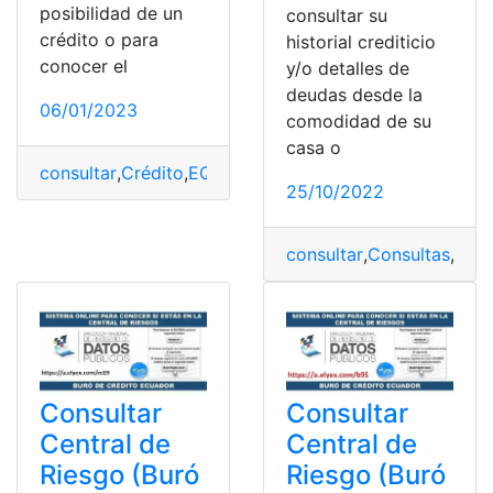
posibilidad de un
consultar su
crédito o para
historial crediticio
conocer el
y/o detalles de
deudas desde la
06/01/2023
comodidad de su
casa o
consultar
,
Crédito
,
EQUIFAX
,
Identificación
,
Operación
,
Re
25/10/2022
consultar
,
Consultas
,
Créd
Consultar
Consultar
Central de
Central de
Riesgo (Buró
Riesgo (Buró