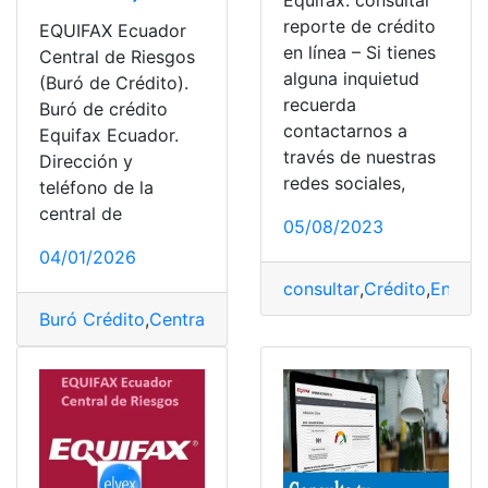
Equifax: consultar
reporte de crédito
EQUIFAX Ecuador
en línea – Si tienes
Central de Riesgos
alguna inquietud
(Buró de Crédito).
recuerda
Buró de crédito
contactarnos a
Equifax Ecuador.
través de nuestras
Dirección y
redes sociales,
teléfono de la
central de
05/08/2023
04/01/2026
consultar
,
Crédito
,
En Lín
Buró Crédito
,
Central de Riesgos
,
Ecuador
,
EQUIFAX
,
to