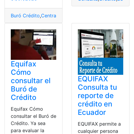
Buró Crédito
,
Central de Riesgos
,
Ecuador
,
EQUIFAX
,
rie
Equifax
Cómo
EQUIFAX
consultar el
Consulta tu
Buró de
reporte de
Crédito
crédito en
Equifax Cómo
Ecuador
consultar el Buró de
Crédito. Ya sea
EQUIFAX permite a
para evaluar la
cualquier persona