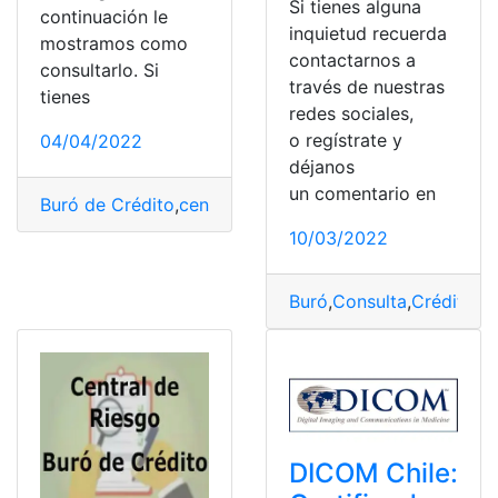
Si tienes alguna
continuación le
inquietud recuerda
mostramos como
contactarnos a
consultarlo. Si
través de nuestras
tienes
redes sociales,
o regístrate y
04/04/2022
déjanos
un comentario en
Buró de Crédito
,
central de riesgo
,
Consulta
,
Consulta o
10/03/2022
Buró
,
Consulta
,
Créditos
,
E
DICOM Chile: