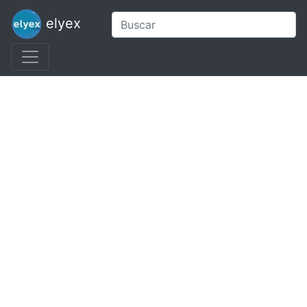
elyex