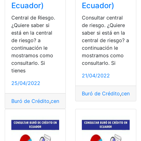
Ecuador)
Ecuador)
Central de Riesgo.
Consultar central
¿Quiere saber si
de riesgo. ¿Quiere
está en la central
saber si está en la
de riesgo? a
central de riesgo? a
continuación le
continuación le
mostramos como
mostramos como
consultarlo. Si
consultarlo. Si
tienes
21/04/2022
25/04/2022
Buró de Crédito
,
central 
Buró de Crédito
,
central de riesgo
,
Consultas
,
Consultas