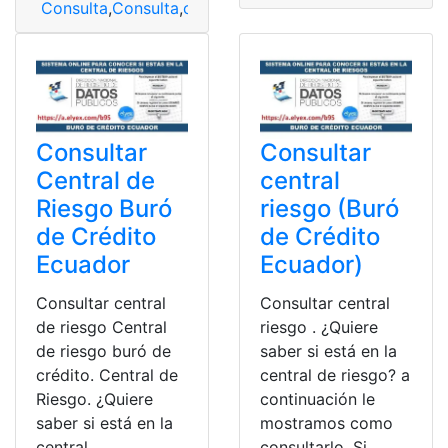
Consulta
,
Consulta
,
consulta de causas
,
Consulta de D
Consultar
Consultar
Central de
central
Riesgo Buró
riesgo (Buró
de Crédito
de Crédito
Ecuador
Ecuador)
Consultar central
Consultar central
de riesgo Central
riesgo . ¿Quiere
de riesgo buró de
saber si está en la
crédito. Central de
central de riesgo? a
Riesgo. ¿Quiere
continuación le
saber si está en la
mostramos como
central
consultarlo. Si