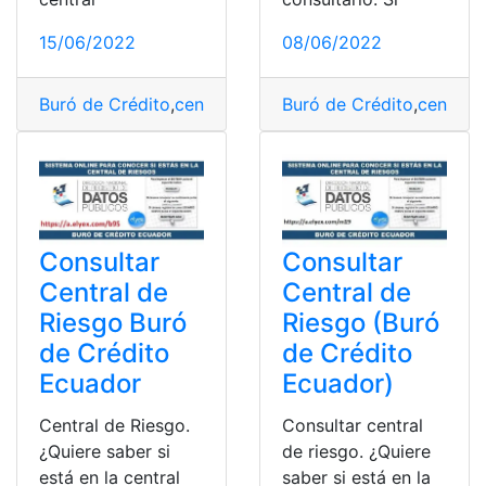
15/06/2022
08/06/2022
Buró de Crédito
,
central de riesgo
Buró de Crédito
,
Consulta
,
Consulta o
,
central 
Consultar
Consultar
Central de
Central de
Riesgo Buró
Riesgo (Buró
de Crédito
de Crédito
Ecuador
Ecuador)
Central de Riesgo.
Consultar central
¿Quiere saber si
de riesgo. ¿Quiere
está en la central
saber si está en la