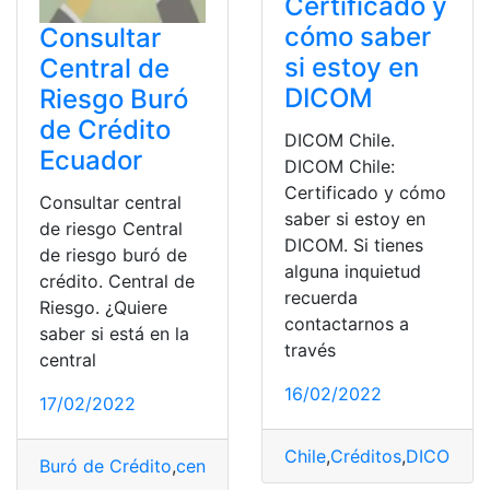
Certificado y
cómo saber
Consultar
si estoy en
Central de
DICOM
Riesgo Buró
de Crédito
DICOM Chile.
Ecuador
DICOM Chile:
Certificado y cómo
Consultar central
saber si estoy en
de riesgo Central
DICOM. Si tienes
de riesgo buró de
alguna inquietud
crédito. Central de
recuerda
Riesgo. ¿Quiere
contactarnos a
saber si está en la
través
central
16/02/2022
17/02/2022
Chile
,
Créditos
,
DICOM
,
He
Buró de Crédito
,
central de riesgo
,
Consulta
,
Consulta o