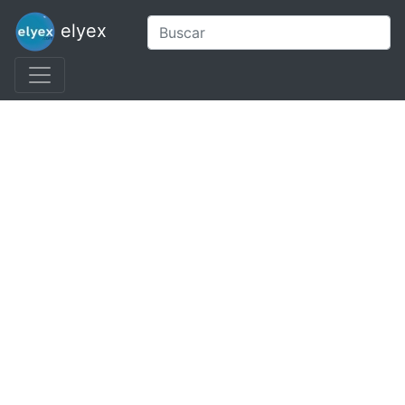
elyex