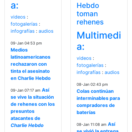
a:
Hebdo
toman
videos
:
rehenes
fotogalerías
:
infografías
:
audios
Multimedi
a:
09-Jan 04:53 pm
Medios
latinoamericanos
videos
:
rechazaron con
fotogalerías
:
tinta el asesinato
infografías
:
audios
en Charlie Hebdo
08-Jan 02:43 pm
Así
09-Jan 07:17 am
Colas continúan
se vive la situación
interminables para
de rehenes con los
compradores de
presuntos
baterías
atacantes de
Así
Charlie Hebdo
08-Jan 11:08 am
se vivió la entrega