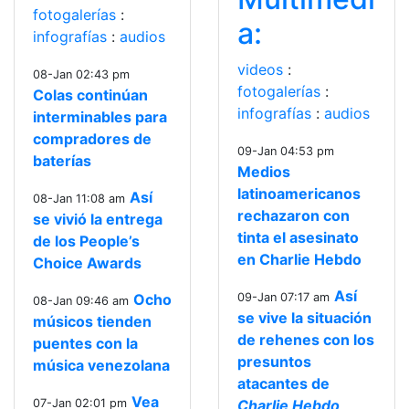
fotogalerías
:
a:
infografías
:
audios
videos
:
08-Jan 02:43 pm
fotogalerías
:
Colas continúan
infografías
:
audios
interminables para
compradores de
09-Jan 04:53 pm
baterías
Medios
latinoamericanos
Así
08-Jan 11:08 am
rechazaron con
se vivió la entrega
tinta el asesinato
de los People’s
en Charlie Hebdo
Choice Awards
Así
Ocho
09-Jan 07:17 am
08-Jan 09:46 am
se vive la situación
músicos tienden
de rehenes con los
puentes con la
presuntos
música venezolana
atacantes de
Vea
07-Jan 02:01 pm
Charlie Hebdo