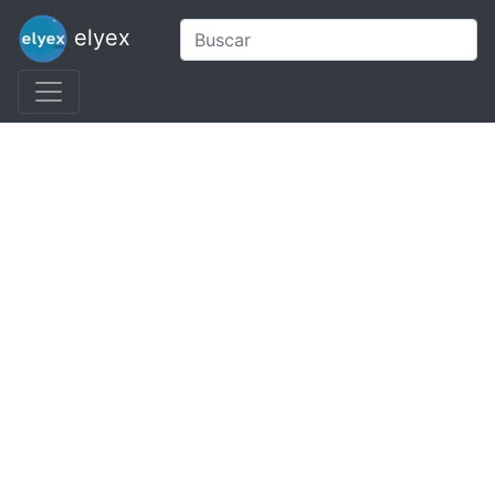
elyex