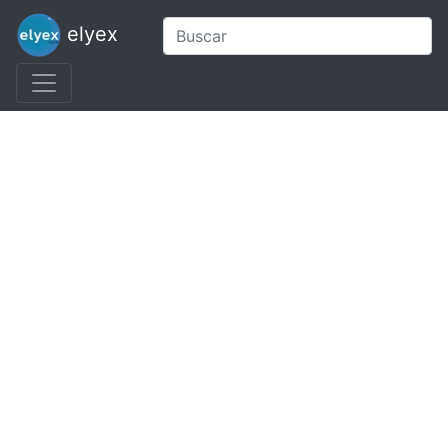
elyex