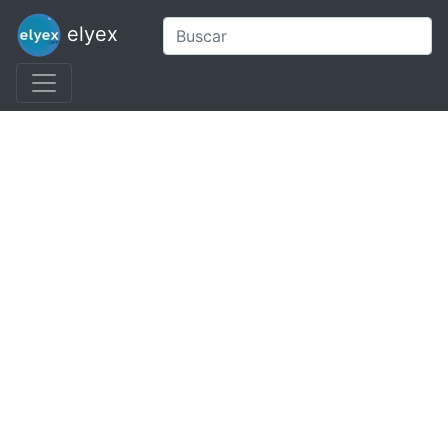
elyex