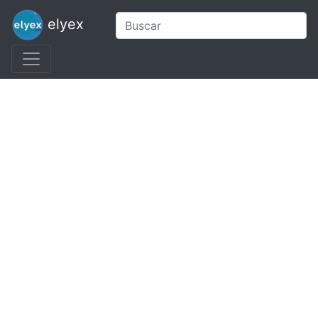
elyex