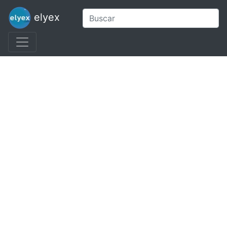
elyex