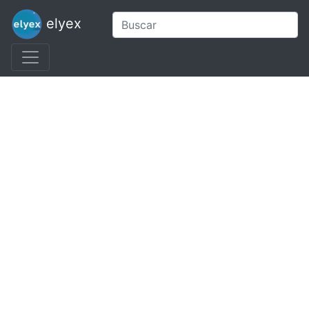
elyex