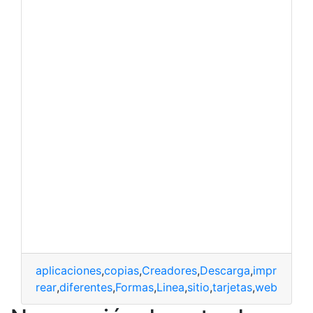
aplicaciones
,
copias
,
Creadores
,
Descarga
,
imprimirlas
lores
,
crear
,
diferentes
,
Formas
,
Linea
,
sitio
,
tarjetas
,
web