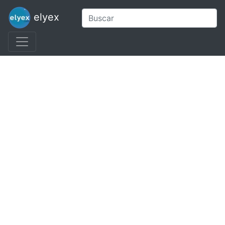
elyex