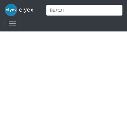
elyex