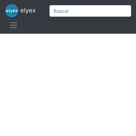
elyex