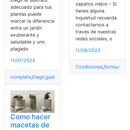
Elegir el sustrato
zapatos viejos – Si
adecuado para tus
tienes alguna
plantas puede
inquietud recuerda
marcar la diferencia
contactarnos a
entre un jardín
través de nuestras
exuberante y
redes sociales, o
saludable y uno
plagado
11/08/2023
11/07/2024
Condiciones
,
forma
,
mace
completa
,
Elegir
,
guía
,
maceta
,
mejor
,
Plantas
,
sustrato
Como hacer
macetas de