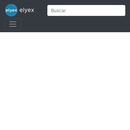
elyex