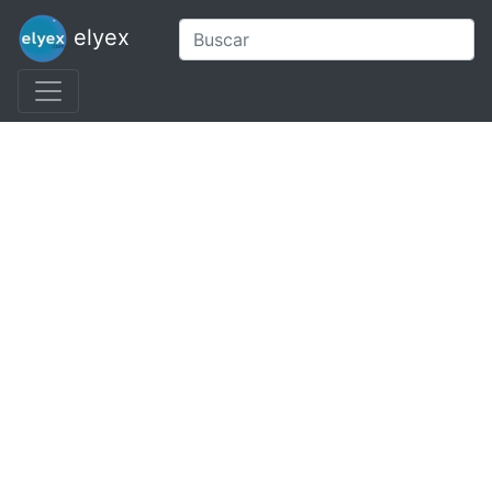
elyex