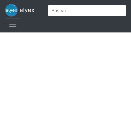
elyex