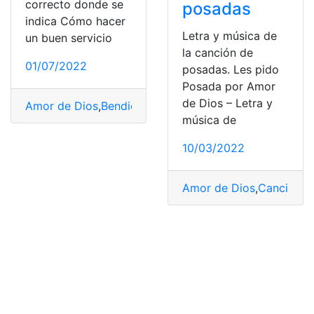
correcto donde se
posadas
indica Cómo hacer
Letra y música de
un buen servicio
la canción de
01/07/2022
posadas. Les pido
Posada por Amor
de Dios – Letra y
Amor de Dios
,
Bendición
,
Dios
,
Reunión
,
Servicio a Dios
,
música de
10/03/2022
Amor de Dios
,
Canción
,
le