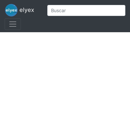
elyex