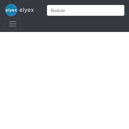
elyex