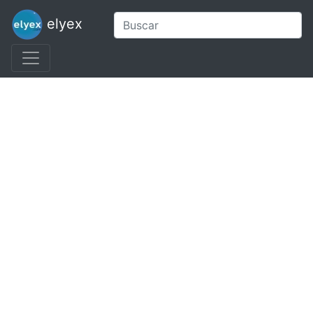
elyex