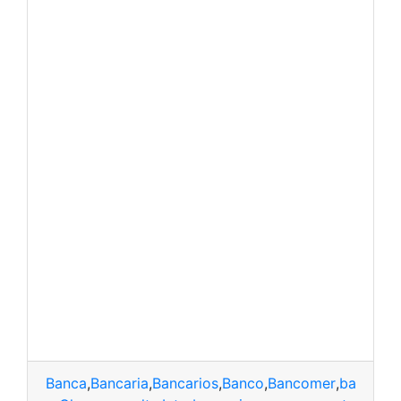
Banca
,
Bancaria
,
Bancarios
,
Banco
,
Bancomer
,
bancos
,
C