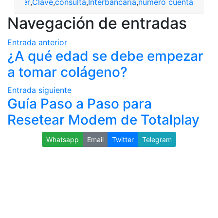
ancomer
,
Clave
,
consulta
,
Interbancaria
,
numero cuenta
Navegación de entradas
Entrada anterior
¿A qué edad se debe empezar
a tomar colágeno?
Entrada siguiente
Guía Paso a Paso para
Resetear Modem de Totalplay
Whatsapp
Email
Twitter
Telegram