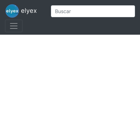
elyex