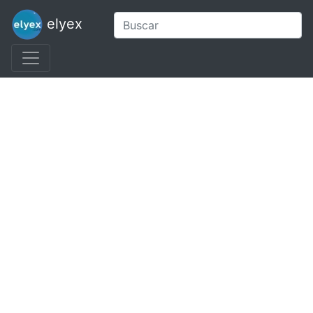
elyex