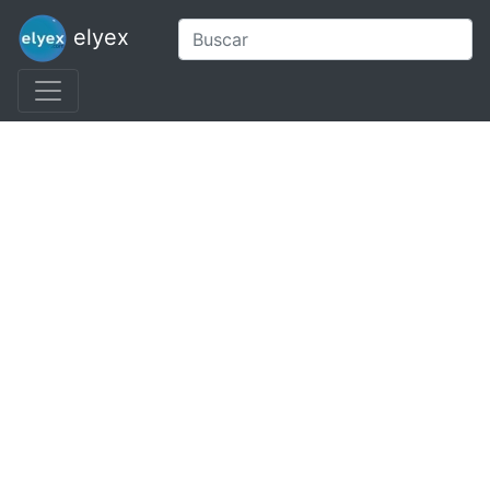
elyex