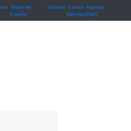
ador
Mapa del
Planillas
Cuerpo Agentes
Ecuador
Metropolitano