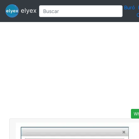
Buró
elyex
C
Wh