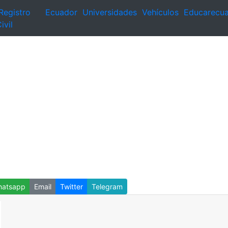
Registro
Ecuador
Universidades
Vehículos
Educarecu
ivil
atsapp
Email
Twitter
Telegram