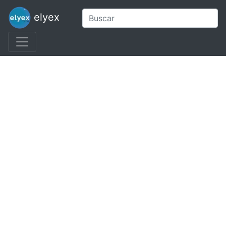
elyex