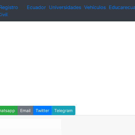
Registro
Ecuador
Universidades
Vehículos
Educarecu
ivil
atsapp
Email
Twitter
Telegram