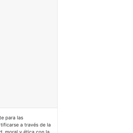
te para las
ificarse a través de la
d, moral y ética con la