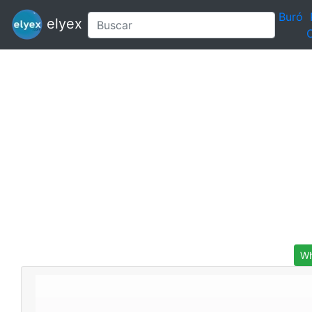
Buró
elyex
C
Wh