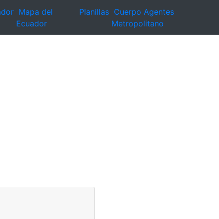
ador
Mapa del
Planillas
Cuerpo Agentes
Ecuador
Metropolitano