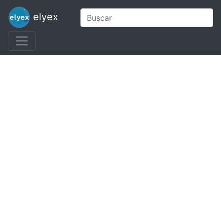
elyex