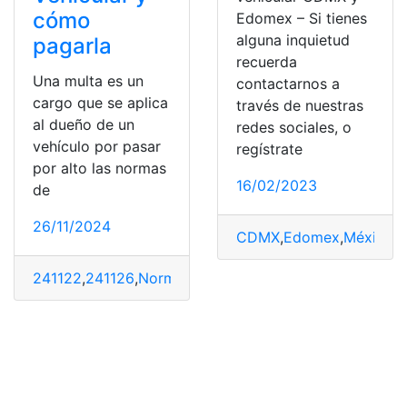
cómo
Edomex – Si tienes
alguna inquietud
pagarla
recuerda
Una multa es un
contactarnos a
cargo que se aplica
través de nuestras
al dueño de un
redes sociales, o
vehículo por pasar
regístrate
por alto las normas
16/02/2023
de
26/11/2024
CDMX
,
Edomex
,
México
,
M
241122
,
241126
,
Normas
,
normas de transito
,
Seguridad v