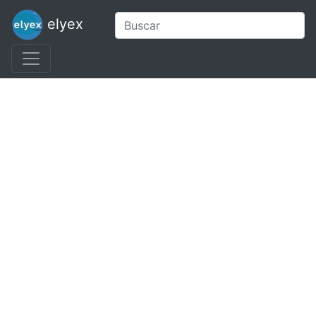
elyex