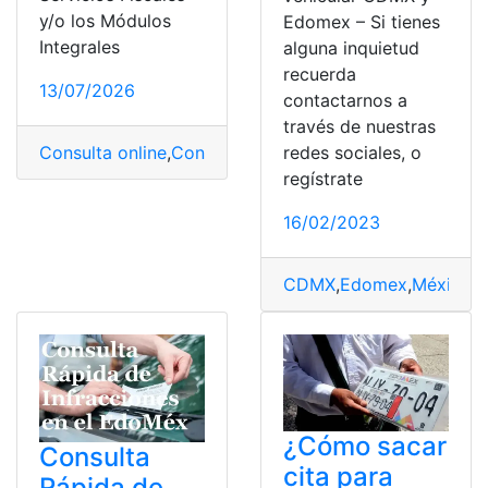
y/o los Módulos
Edomex – Si tienes
Integrales
alguna inquietud
recuerda
13/07/2026
contactarnos a
través de nuestras
Consulta online
,
Consultas
,
Edomex
,
México
,
Multas
,
Noti
redes sociales, o
regístrate
16/02/2023
CDMX
,
Edomex
,
México
,
M
¿Cómo sacar
Consulta
cita para
Rápida de