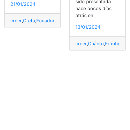
sido presentada
21/01/2024
hace pocos días
atrás en
creer
,
Creta
,
Ecuador
,
Hyundai
,
no
,
Nuevo
,
Precio
,
Turbo
,
v
13/01/2024
creer
,
Cuánto
,
Frontier
,
Ni