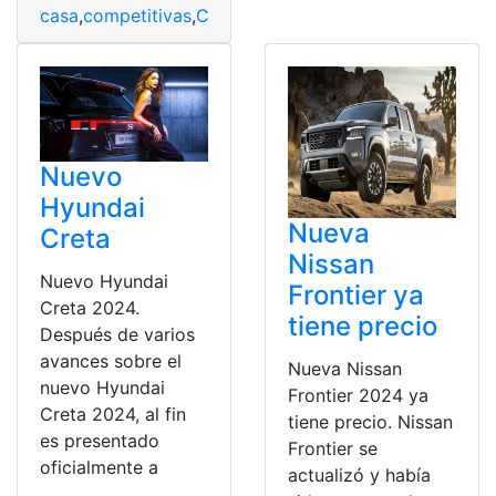
casa
,
competitivas
,
Comprar
,
España
,
Hipotecas
,
vas
,
Ver
Nuevo
Hyundai
Nueva
Creta
Nissan
Nuevo Hyundai
Frontier ya
Creta 2024.
tiene precio
Después de varios
avances sobre el
Nueva Nissan
nuevo Hyundai
Frontier 2024 ya
Creta 2024, al fin
tiene precio. Nissan
es presentado
Frontier se
oficialmente a
actualizó y había