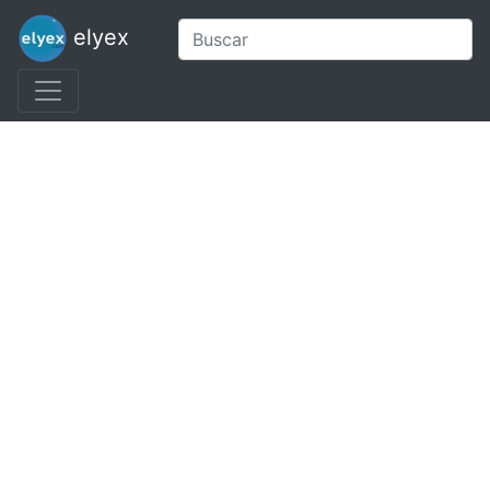
elyex