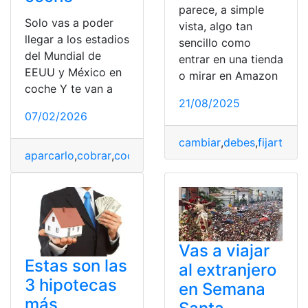
parece, a simple
Solo vas a poder
vista, algo tan
llegar a los estadios
sencillo como
del Mundial de
entrar en una tienda
EEUU y México en
o mirar en Amazon
coche Y te van a
21/08/2025
07/02/2026
cambiar
,
debes
,
fijarte
,
Tel
aparcarlo
,
cobrar
,
coche
,
dólares
,
EEUU
,
Estadios
,
México
Vas a viajar
Estas son las
al extranjero
3 hipotecas
en Semana
más