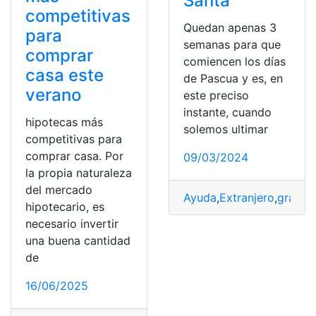
Santa
competitivas
Quedan apenas 3
para
semanas para que
comprar
comiencen los días
casa este
de Pascua y es, en
verano
este preciso
instante, cuando
hipotecas más
solemos ultimar
competitivas para
comprar casa. Por
09/03/2024
la propia naturaleza
del mercado
Ayuda
,
Extranjero
,
gran
,
Mó
hipotecario, es
necesario invertir
una buena cantidad
de
16/06/2025