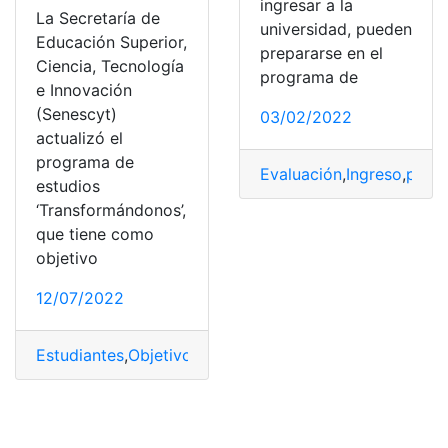
ingresar a la
La Secretaría de
universidad, pueden
Educación Superior,
prepararse en el
Ciencia, Tecnología
programa de
e Innovación
(Senescyt)
03/02/2022
actualizó el
programa de
Evaluación
,
Ingreso
,
progr
estudios
‘Transformándonos’,
que tiene como
objetivo
12/07/2022
Estudiantes
,
Objetivos
,
Pruebas
,
SENESCYT
,
Transformá