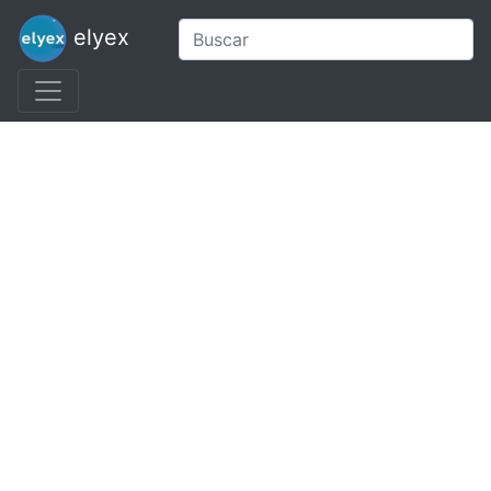
elyex