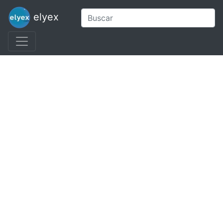
elyex