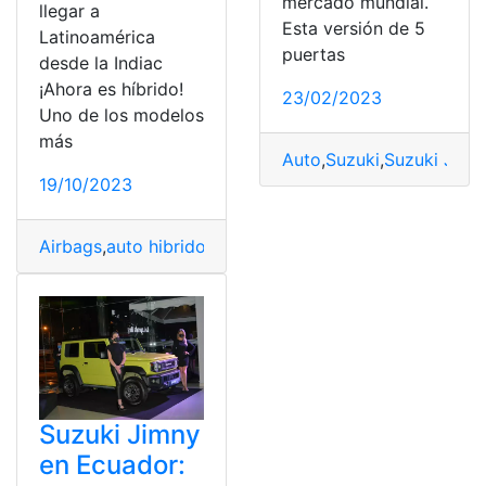
mercado mundial.
llegar a
Esta versión de 5
Latinoamérica
puertas
desde la Indiac
¡Ahora es híbrido!
23/02/2023
Uno de los modelos
más
Auto
,
Suzuki
,
Suzuki Jimn
19/10/2023
Airbags
,
auto hibrido
,
Ecuador
,
latinoamericanos
,
Suzuki
,
Suzuki Jimny
en Ecuador: