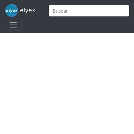
elyex