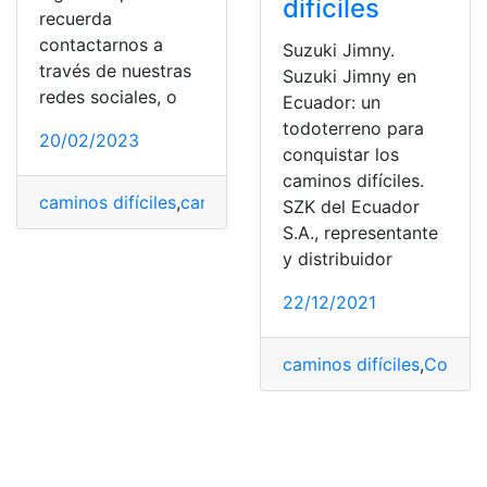
difíciles
recuerda
contactarnos a
Suzuki Jimny.
través de nuestras
Suzuki Jimny en
redes sociales, o
Ecuador: un
todoterreno para
20/02/2023
conquistar los
caminos difíciles.
caminos difíciles
,
carro eléctrico
,
Coches
,
Volkswagen
,
V
SZK del Ecuador
S.A., representante
y distribuidor
22/12/2021
caminos difíciles
,
Conqui