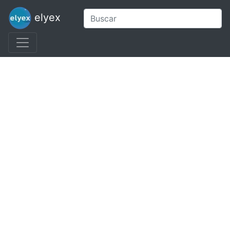
elyex