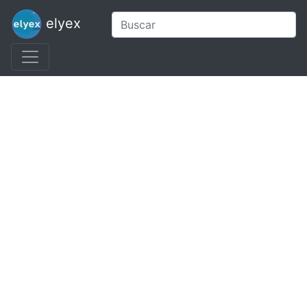
elyex