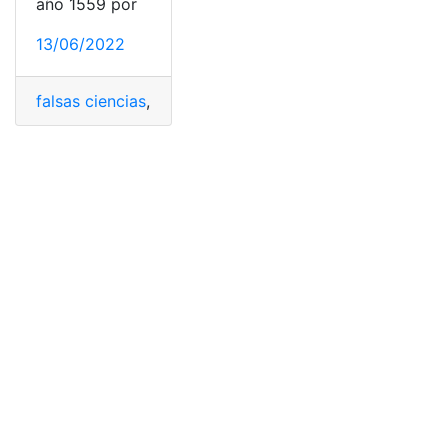
año 1559 por
13/06/2022
falsas ciencias
,
Giordano Bruno
,
Luteranismo
,
Martín Lu