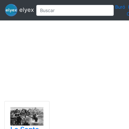
Buró
elyex
C