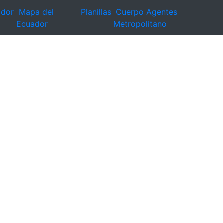
ador
Mapa del
Planillas
Cuerpo Agentes
Ecuador
Metropolitano