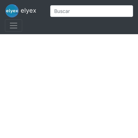
elyex