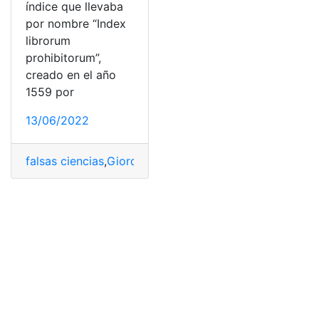
índice que llevaba
por nombre “Index
librorum
prohibitorum”,
creado en el año
1559 por
13/06/2022
falsas ciencias
,
Giordano Bruno
,
Luteranismo
,
Martín Lu